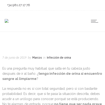
+34 981 27 17 76
7 de junio de 2019
by
Marcos
in
Infección de orina
Es una pregunta muy habitual que salta en tu cabeza justo
después de ir al baño: ¿
tengo infección de orina si encuentro
sangre al limpiarme
?
La respuesta no es sí con total seguridad, pero sí con bastante
probabilidad. Es decir, que si te pasa la situación descrita, debes
acudir a un urólogo para conocer porqué se está produciendo.
No te alarmes de entrada, porque
no tiene que ser nada grave
.