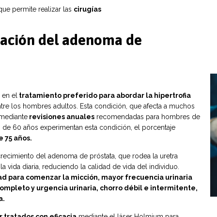
e permite realizar las
cirugías
eación del adenoma de
 en el
tratamiento preferido para abordar la hipertrofia
re los hombres adultos. Esta condición, que afecta a muchos
 mediante
revisiones anuales
recomendadas para hombres de
de 60 años experimentan esta condición, el porcentaje
 75 años.
recimiento del adenoma de próstata, que rodea la uretra
la vida diaria, reduciendo la calidad de vida del individuo.
tad para comenzar la micción, mayor frecuencia urinaria
ompleto y urgencia urinaria, chorro débil e intermitente,
a.
 tratados con eficacia
mediante el láser Holmium para