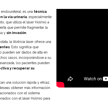
r endoureteral, es una
técnica
n la vía urinaria
, especialmente
o, que utiliza el láser Holmio a
bierta que permite fragmentar la
isa y
sin invasión
.
tata, la litotricia láser ofrece una
ientes
. Esto significa que
co pueden ser dados de alta en
uchos casos, incorporándose a su
a avanzada, los pacientes pueden
ctiva y recuperar su
an una solución rápida y eficaz,
Si deseas obtener más información
lacionados con el sistema
cionados con el láser Holmio para