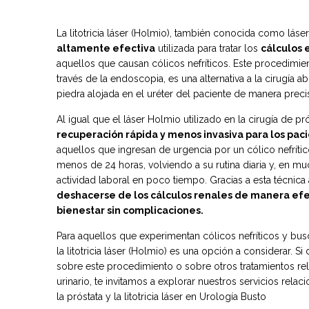
La litotricia láser (Holmio), también conocida como láse
altamente efectiva
utilizada para tratar los
cálculos e
aquellos que causan cólicos nefríticos. Este procedimient
través de la endoscopia, es una alternativa a la cirugía a
piedra alojada en el uréter del paciente de manera prec
Al igual que el láser Holmio utilizado en la cirugía de prós
recuperación rápida y menos invasiva para los pac
aquellos que ingresan de urgencia por un cólico nefríti
menos de 24 horas, volviendo a su rutina diaria y, en m
actividad laboral en poco tiempo. Gracias a esta técnic
deshacerse de los cálculos renales de manera efe
bienestar sin complicaciones.
Para aquellos que experimentan cólicos nefríticos y busc
la litotricia láser (Holmio) es una opción a considerar. 
sobre este procedimiento o sobre otros tratamientos re
urinario, te invitamos a explorar nuestros servicios rela
la próstata y la litotricia láser en Urología Busto