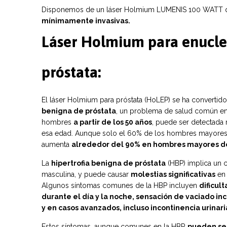
Disponemos de un láser Holmium LUMENIS 100 WATT qu
mínimamente invasivas.
Láser Holmium para enucl
próstata:
El láser Holmium para próstata (HoLEP) se ha convertido
benigna de próstata
, un problema de salud común ent
hombres
a partir de los 50 años
, puede ser detectada
esa edad. Aunque solo el 60% de los hombres mayores 
aumenta
alrededor del 90% en hombres mayores de
La
hipertrofia benigna de próstata
(HBP) implica un c
masculina, y puede causar
molestias significativas
en 
Algunos síntomas comunes de la HBP incluyen
dificul
durante el día y la noche, sensación de vaciado inc
y en casos avanzados, incluso incontinencia urinari
Estos síntomas, aunque comunes en la HBP,
pueden ser