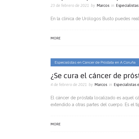
23 de febrero de 2021
by
Marcos
in
Especialista
En la clínica de Urólogos Busto puedes real
MORE
Especialistas en Cáncer de Próstata en A Coruña
¿Se cura el cáncer de prós
4 de febrero de 2021
by
Marcos
in
Especialistas
El cáncer de próstata localizado es aquel 
extendido a otras partes del cuerpo. Es el t
MORE