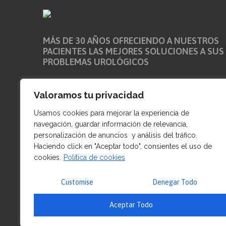
MÁS DE 30 AÑOS OFRECIENDO A NUESTROS
PACIENTES LAS MEJORES SOLUCIONES A SUS
PROBLEMAS UROLÓGICOS
Nuestra clínica se encuentra en pleno centro de la ciud
Valoramos tu privacidad
de La Coruña. Frente al aparcamiento público de la Plaz
Maestro Mateo numero 8 entreplanta izda, a escasos
Usamos cookies para mejorar la experiencia de
metros de la Av. Buenos Aires y del Paseo Marítimo
navegación, guardar información de relevancia,
personalización de anuncios y análisis del tráfico.
Número de registro sanitario: C-15-001465
Haciendo click en "Aceptar todo", consientes el uso de
cookies.
Política de cookies
Customise
Denegar Todo
Aceptar Todo