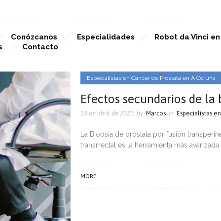
Conózcanos
Especialidades
Robot da Vinci e
s
Contacto
Especialistas en Cáncer de Próstata en A Coruña
Efectos secundarios de la 
15 de abril de 2021
by
Marcos
in
Especialistas e
La Biopsia de próstata por fusión transperi
transrrectal es la herramienta más avanzada
MORE