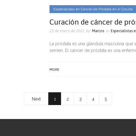
Especialistas en Cáncer de Próstata en A Coruña
Curación de cáncer de pró
25 de enero de 2021
by
Marcos
in
Especialistas 
La próstata es una glándula masculina que 
semen. El cáncer de próstata es una enferm
MORE
Next
1
2
3
4
5