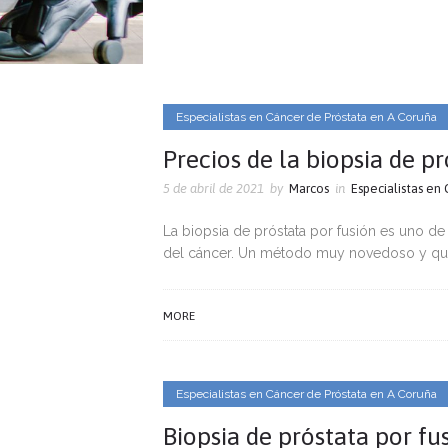
Especialistas en Cáncer de Próstata en A Coruña
Precios de la biopsia de p
5 de abril de 2021
by
Marcos
in
Especialistas en
La biopsia de próstata por fusión es uno de
del cáncer. Un método muy novedoso y que 
MORE
Especialistas en Cáncer de Próstata en A Coruña
Biopsia de próstata por f