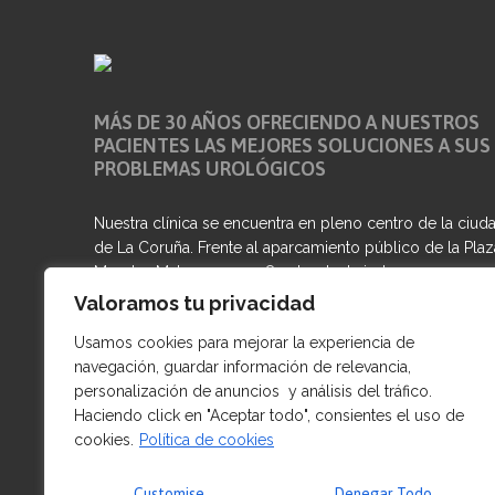
MÁS DE 30 AÑOS OFRECIENDO A NUESTROS
PACIENTES LAS MEJORES SOLUCIONES A SUS
PROBLEMAS UROLÓGICOS
Nuestra clínica se encuentra en pleno centro de la ciud
de La Coruña. Frente al aparcamiento público de la Plaz
Maestro Mateo numero 8 entreplanta izda, a escasos
metros de la Av. Buenos Aires y del Paseo Marítimo
Valoramos tu privacidad
Usamos cookies para mejorar la experiencia de
Número de registro sanitario: C-15-001465
navegación, guardar información de relevancia,
personalización de anuncios y análisis del tráfico.
Haciendo click en "Aceptar todo", consientes el uso de
cookies.
Política de cookies
Customise
Denegar Todo