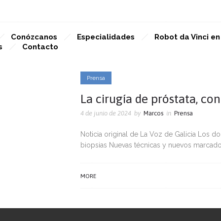
Conózcanos
Especialidades
Robot da Vinci e
s
Contacto
Prensa
La cirugía de próstata, co
4 de junio de 2024
by
Marcos
in
Prensa
Noticia original de La Voz de Galicia Los 
biopsias Nuevas técnicas y nuevos marcador
MORE