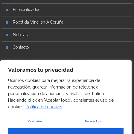
Especialidades
Robot da Vinci en A Coruña
Noticias
Contacto
CLÍNICA UROLÓGICA DR. BUSTO
Valoramos tu privacidad
+34 981 27 17 76
Usamos cookies para mejorar la experiencia de
Praza Mestre Mateo, 8, Entreplanta Izq, 15004 A Coruña
navegación, guardar información de relevancia,
personalización de anuncios y análisis del tráfico.
urologiabusto.com
Haciendo click en "Aceptar todo", consientes el uso de
cookies.
Política de cookies
Aviso legal
–
Política de Cookies
Customise
Denegar Todo