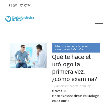
+34 981 27 17 76
Médicos especialistas en
urología en A Coruña
Qué te hace el
urólogo la
primera vez,
¿cómo examina?
17 de diciembre de 2018
by
Marcos
in
Médicos especialistas en urología
en A Coruña