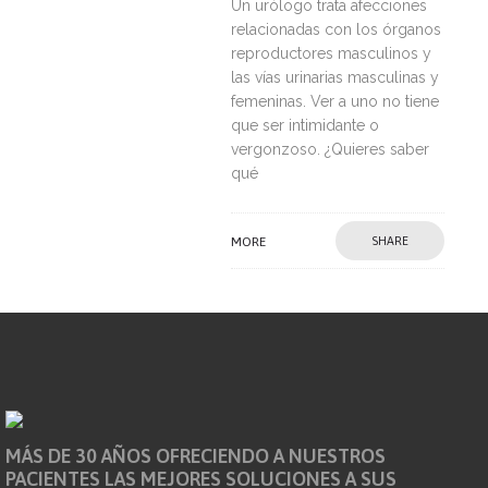
Un urólogo trata afecciones
relacionadas con los órganos
reproductores masculinos y
las vías urinarias masculinas y
femeninas. Ver a uno no tiene
que ser intimidante o
vergonzoso. ¿Quieres saber
qué
MORE
SHARE
MÁS DE 30 AÑOS OFRECIENDO A NUESTROS
PACIENTES LAS MEJORES SOLUCIONES A SUS