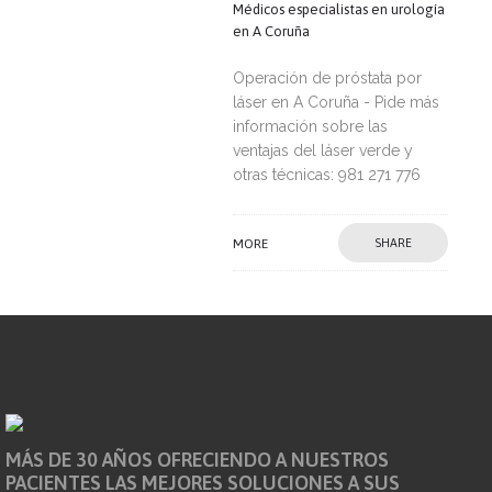
Médicos especialistas en urología
en A Coruña
Operación de próstata por
láser en A Coruña - Pide más
información sobre las
ventajas del láser verde y
otras técnicas: 981 271 776
MORE
SHARE
MÁS DE 30 AÑOS OFRECIENDO A NUESTROS
PACIENTES LAS MEJORES SOLUCIONES A SUS