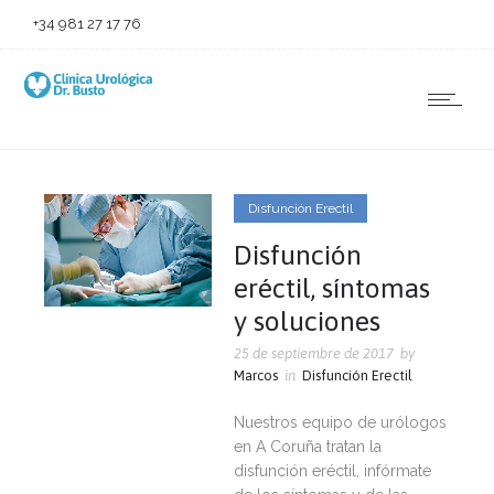
+34 981 27 17 76
Disfunción Erectil
Disfunción
eréctil, síntomas
y soluciones
25 de septiembre de 2017
by
Marcos
in
Disfunción Erectil
Nuestros equipo de urólogos
en A Coruña tratan la
disfunción eréctil, infórmate