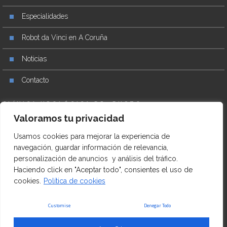
Especialidades
Robot da Vinci en A Coruña
Noticias
Contacto
CLÍNICA UROLÓGICA DR. BUSTO
Valoramos tu privacidad
+34 981 27 17 76
Usamos cookies para mejorar la experiencia de
Praza Mestre Mateo, 8, Entreplanta Izq, 15004 A Coruña
navegación, guardar información de relevancia,
personalización de anuncios y análisis del tráfico.
urologiabusto.com
Haciendo click en "Aceptar todo", consientes el uso de
cookies.
Política de cookies
Aviso legal
–
Política de Cookies
Customise
Denegar Todo