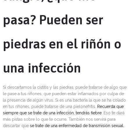
pasa? Pueden ser
piedras en el riñón o
una infección
Si descartamos la cistitis y las piedras, puede tratarse de algo que
le pase a tus riñones, que pueden estar inflamados por culpa de
la presencia de algún virus. Si es una bacteria la que se ha colado
en tus riñones, puede tratarse de una pielonefritis.
Recuerda que
siempre que se trate de una infección, tendrás fiebre
. Eso te dará
más pistas sobre lo que te ocurre. También nos servirá para
descartar que
se trate de una enfermedad de transmisión sexual.