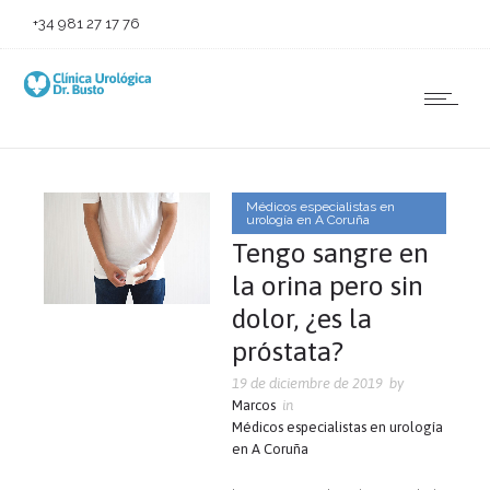
+34 981 27 17 76
Médicos especialistas en
urología en A Coruña
Tengo sangre en
la orina pero sin
dolor, ¿es la
próstata?
19 de diciembre de 2019
by
Marcos
in
Médicos especialistas en urología
en A Coruña