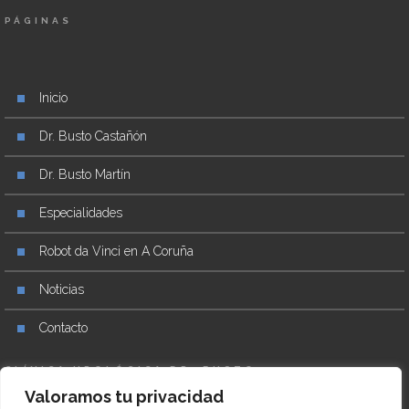
PÁGINAS
Inicio
Dr. Busto Castañón
Dr. Busto Martín
Especialidades
Robot da Vinci en A Coruña
Noticias
Contacto
CLÍNICA UROLÓGICA DR. BUSTO
Valoramos tu privacidad
+34 981 27 17 76