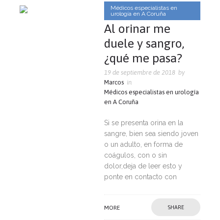
Médicos especialistas en
urología en A Coruña
Al orinar me
duele y sangro,
¿qué me pasa?
19 de septiembre de 2018
by
Marcos
in
Médicos especialistas en urología
en A Coruña
Si se presenta orina en la
sangre, bien sea siendo joven
o un adulto, en forma de
coágulos, con o sin
dolor,deja de leer esto y
ponte en contacto con
MORE
SHARE