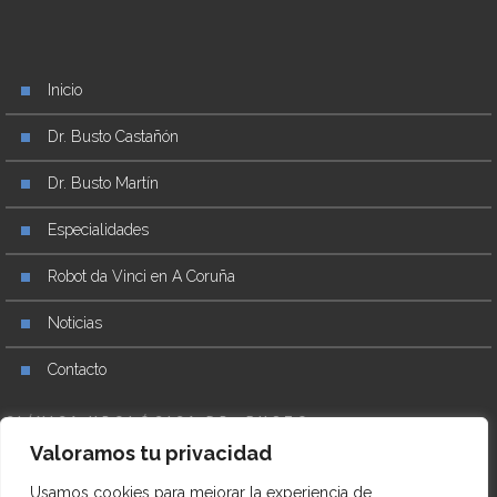
Inicio
Dr. Busto Castañón
Dr. Busto Martín
Especialidades
Robot da Vinci en A Coruña
Noticias
Contacto
CLÍNICA UROLÓGICA DR. BUSTO
Valoramos tu privacidad
+34 981 27 17 76
Usamos cookies para mejorar la experiencia de