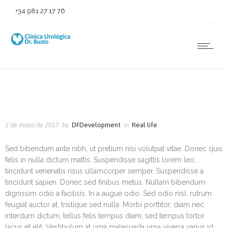
+34 981 27 17 76
2 de mayo de 2017
by
DFDevelopment
in
Real life
Sed bibendum ante nibh, ut pretium nisi volutpat vitae. Donec quis
felis in nulla dictum mattis. Suspendisse sagittis lorem leo,
tincidunt venenatis risus ullamcorper semper. Suspendisse a
tincidunt sapien. Donec sed finibus metus. Nullam bibendum
dignissim odio a facilisis. In a augue odio. Sed odio nisl, rutrum
feugiat auctor at, tristique sed nulla. Morbi porttitor, diam nec
interdum dictum, tellus felis tempus diam, sed tempus tortor
lacus et elit. Vestibulum at urna malesuada urna viverra varius id