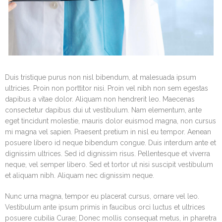
Duis tristique purus non nisl bibendum, at malesuada ipsum
ultricies. Proin non porttitor nisi. Proin vel nibh non sem egestas
dapibus a vitae dolor. Aliquam non hendrerit leo. Maecenas
consectetur dapibus dui ut vestibulum. Nam elementum, ante
eget tincidunt molestie, mauris dolor euismod magna, non cursus
mi magna vel sapien. Praesent pretium in nisl eu tempor. Aenean
posuere libero id neque bibendum congue. Duis interdum ante et
dignissim ultrices. Sed id dignissim risus. Pellentesque et viverra
neque, vel semper libero. Sed et tortor ut nisi suscipit vestibulum
et aliquam nibh. Aliquam nec dignissim neque.
Nunc urna magna, tempor eu placerat cursus, ornare vel leo.
Vestibulum ante ipsum primis in faucibus orci luctus et ultrices
posuere cubilia Curae; Donec mollis consequat metus, in pharetra