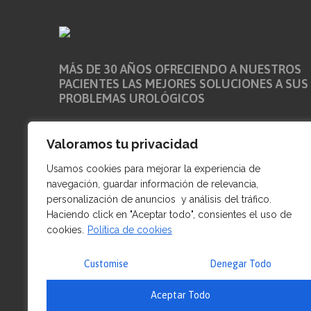
MÁS DE 30 AÑOS OFRECIENDO A NUESTROS
PACIENTES LAS MEJORES SOLUCIONES A SUS
PROBLEMAS UROLÓGICOS
Nuestra clínica se encuentra en pleno centro de la ciud
Valoramos tu privacidad
de La Coruña. Frente al aparcamiento público de la Plaz
Maestro Mateo numero 8 entreplanta izda, a escasos
Usamos cookies para mejorar la experiencia de
metros de la Av. Buenos Aires y del Paseo Marítimo
navegación, guardar información de relevancia,
personalización de anuncios y análisis del tráfico.
Número de registro sanitario: C-15-001465
Haciendo click en "Aceptar todo", consientes el uso de
cookies.
Política de cookies
Customise
Denegar Todo
Aceptar Todo