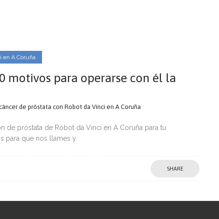
ci en A Coruña
0 motivos para operarse con él la
cáncer de próstata con Robot da Vinci en A Coruña
ón de próstata de Robot da Vinci en A Coruña para tu
s para que nos llames y
SHARE