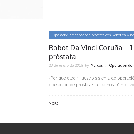
Operación de cáncer de próstata con Robot da Vin
Robot Da Vinci Coruña – 1
próstata
23 de enero de 2018
by
Marcos
in
Operación de 
¿Por qué elegir nuestro sistema de operaci
operación de próstata? Te damos 10 motivo
MORE