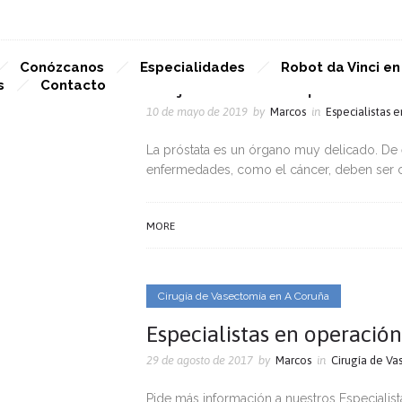
Especialistas en Cáncer de Próstata en A Coruña
Conózcanos
Especialidades
Robot da Vinci e
Mejor médico especialista 
s
Contacto
10 de mayo de 2019
by
Marcos
in
Especialistas 
La próstata es un órgano muy delicado. De es
enfermedades, como el cáncer, deben ser co
MORE
Cirugía de Vasectomía en A Coruña
Especialistas en operació
29 de agosto de 2017
by
Marcos
in
Cirugía de Va
Pide más información a nuestros Especialis