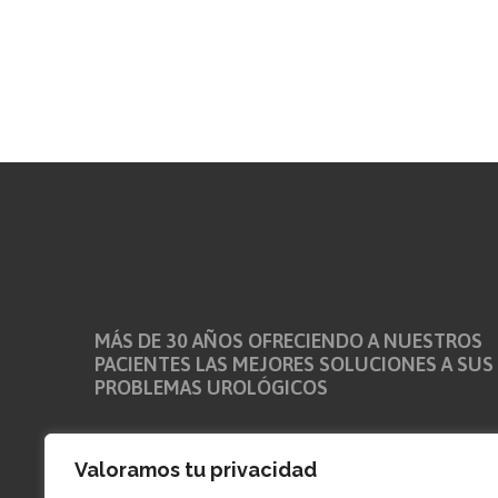
MÁS DE 30 AÑOS OFRECIENDO A NUESTROS
PACIENTES LAS MEJORES SOLUCIONES A SUS
PROBLEMAS UROLÓGICOS
Nuestra clínica se encuentra en pleno centro de la ciud
Valoramos tu privacidad
de La Coruña. Frente al aparcamiento público de la Plaz
Maestro Mateo numero 8 entreplanta izda, a escasos