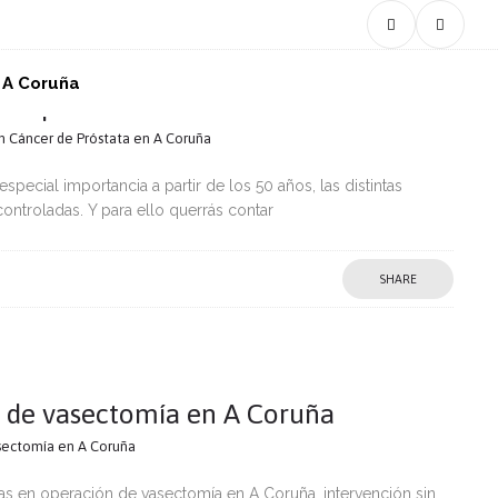
n A Coruña
en próstata de Galicia
en Cáncer de Próstata en A Coruña
pecial importancia a partir de los 50 años, las distintas
ntroladas. Y para ello querrás contar
SHARE
n de vasectomía en A Coruña
sectomía en A Coruña
tas en operación de vasectomía en A Coruña, intervención sin