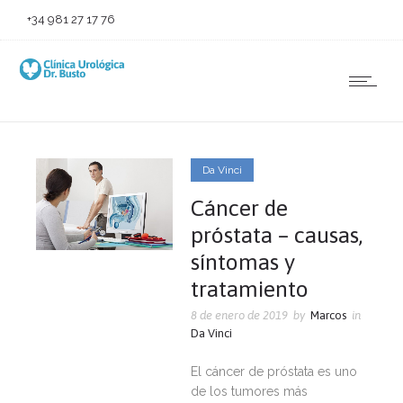
+34 981 27 17 76
Da Vinci
Cáncer de
próstata – causas,
síntomas y
tratamiento
8 de enero de 2019
by
Marcos
in
Da Vinci
El cáncer de próstata es uno
de los tumores más