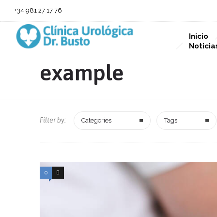
+34 981 27 17 76
Inicio
Noticia
example
Filter by:
Categories
Tags
0
1