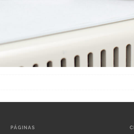
PÁGINAS
C