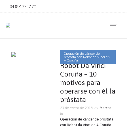
+34 981 27 17 76
Operación de cáncer de
próstata con Robot da Vinci en
A Coruña
Robot Da Vinci
Coruña – 10
motivos para
operarse con él la
próstata
23 de enero de 2018
by
Marcos
in
Operación de cáncer de próstata
con Robot da Vinci en A Coruña