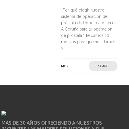
¿Por qué elegir nuestro
sistema de operación de
próstata de Robot da Vinci en
A Coruña para tu operación
de próstata? Te damos 10
motivos para que nos llames
y
MORE
SHARE
MÁS DE 30 AÑOS OFRECIENDO A NUESTROS
PACIENTES LAS MEJORES SOLUCIONES A SUS