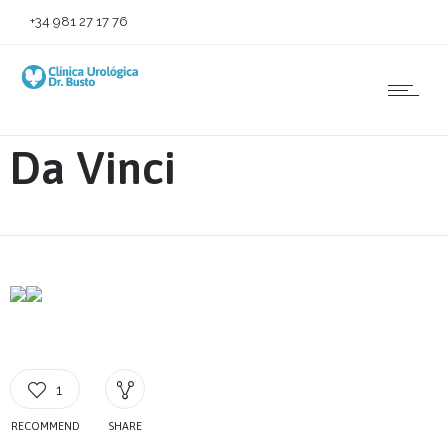
+34 981 27 17 76
Da Vinci
1
RECOMMEND
SHARE